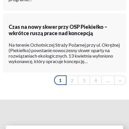
Czas na nowy skwer przy OSP Piekiełko –
wkrótce ruszą prace nad koncepcją
Na terenie Ochotniczej Straży Pożarnej przy ul. Okrężnej
(Piekiełko) powstanie nowoczesny skwer oparty na
rozwiązaniach ekologicznych. 13 kwietnia wyłoniono
wykonawcę, który opracuje koncepcję…
Bieżąca
1
Strona
2
Strona
3
Strona
4
…
Osta
»
Stronicowanie
strona
stro