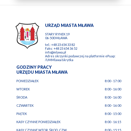
URZĄD MIASTA MŁAWA
STARY RYNEK 19
06-500 MŁAWA
tel.: +48 23 654 33 82
Faks: +48 23 654 36 52
info@mlawa.pl
Adres skrzynki podawczej na platformie ePuap:
/UMMlawa/skrytka
GODZINY PRACY
URZĘDU MIASTA MŁAWA
PONIEDZIAŁEK
8:00 - 17:00
WTOREK
8:00 - 16:00
ŚRODA
8:00 - 16:00
CZWARTEK
8:00 - 16:00
PIĄTEK
8:00 - 15:00
KASY CZYNNE PONIEDZIAŁEK
8:00 - 16:15
KASY CZYNNE WTOR. ŚROD. CZW.
8:00 - 15:15