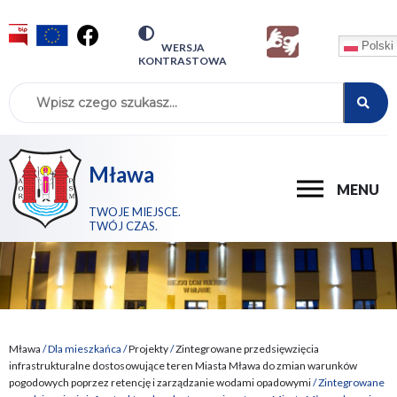
Zintegrowane
Przejdź
Przejdź
Przejdź
Przejdź
Polski
PRZEŁĄCZ
WERSJA
do
do
do
do
przedsięwzięcia
KONTRASTOWA
NA:
menu
treści
wyszukiwania
stopki
infrastrukturalne
dostosowujące
teren
Mława
POKAŻ
MENU
Miasta
TWOJE MIEJSCE.
G
TWÓJ CZAS.
Mława
m
se
do
zmian
warunków
Mława
Dla mieszkańca
Projekty
Zintegrowane przedsięwzięcia
Ścieżka
infrastrukturalne dostosowujące teren Miasta Mława do zmian warunków
pogodowych
pogodowych poprzez retencję i zarządzanie wodami opadowymi
Zintegrowane
nawigacyjna