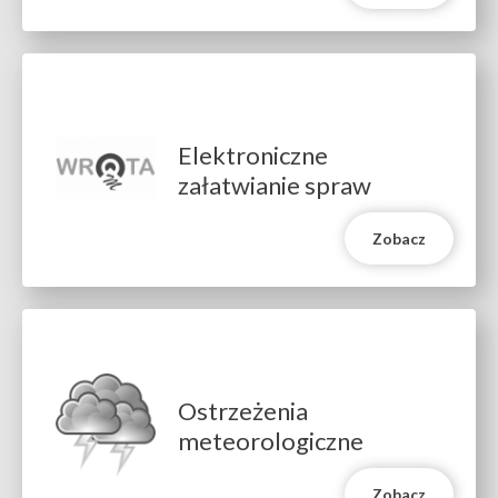
Will
Elektroniczne
open
załatwianie spraw
in
new
window
Zobacz
Will
open
Ostrzeżenia
in
meteorologiczne
new
window
Zobacz