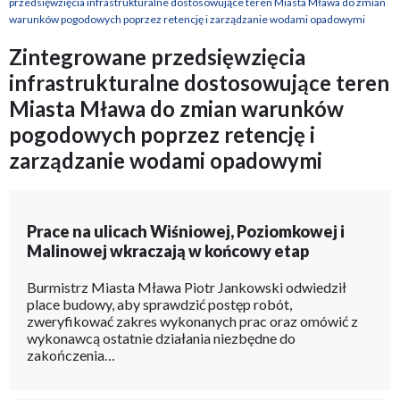
przedsięwzięcia infrastrukturalne dostosowujące teren Miasta Mława do zmian
poprzez
warunków pogodowych poprzez retencję i zarządzanie wodami opadowymi
retencję
Zintegrowane przedsięwzięcia
infrastrukturalne dostosowujące teren
i
Miasta Mława do zmian warunków
zarządzanie
pogodowych poprzez retencję i
wodami
zarządzanie wodami opadowymi
opadowymi
|
Prace na ulicach Wiśniowej, Poziomkowej i
Malinowej wkraczają w końcowy etap
Mława
Burmistrz Miasta Mława Piotr Jankowski odwiedził
place budowy, aby sprawdzić postęp robót,
zweryfikować zakres wykonanych prac oraz omówić z
wykonawcą ostatnie działania niezbędne do
zakończenia…