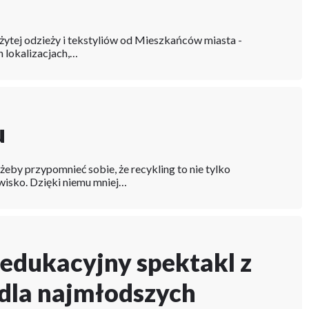
żytej odzieży i tekstyliów od Mieszkańców miasta -
h lokalizacjach,…
u
by przypomnieć sobie, że recykling to nie tylko
owisko. Dzięki niemu mniej…
 edukacyjny spektakl z
dla najmłodszych