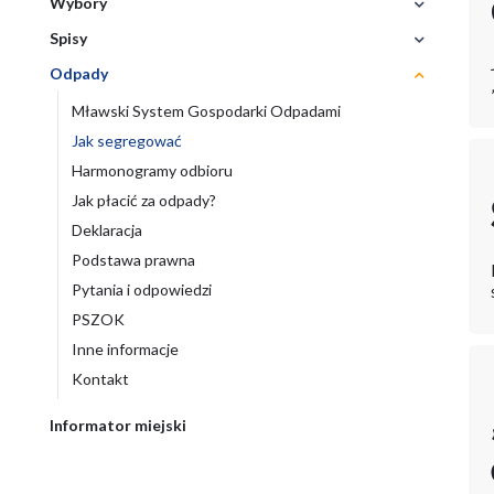
Wybory
Rozwiń
Bezdomn
Przeciwd
menu
zwierząt
Narkoman
Spisy
Rozwiń
menu
Odpady
Zwiń
menu
Mławski System Gospodarki Odpadami
Jak segregować
Harmonogramy odbioru
Jak płacić za odpady?
Deklaracja
Podstawa prawna
Pytania i odpowiedzi
PSZOK
Inne informacje
Kontakt
Informator miejski