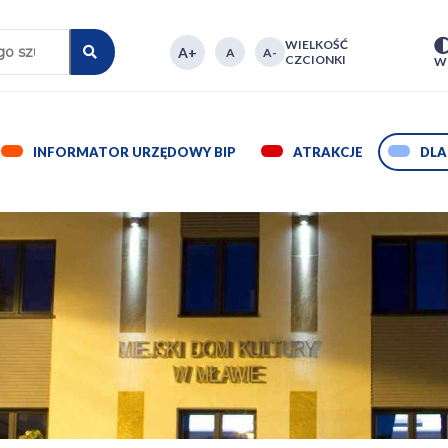
WIELKOŚĆ
CZCIONKI
P
W
NA
INFORMATOR URZĘDOWY BIP
ROZWIŃ
ATRAKCJE
RO
DLA
MENU
ME