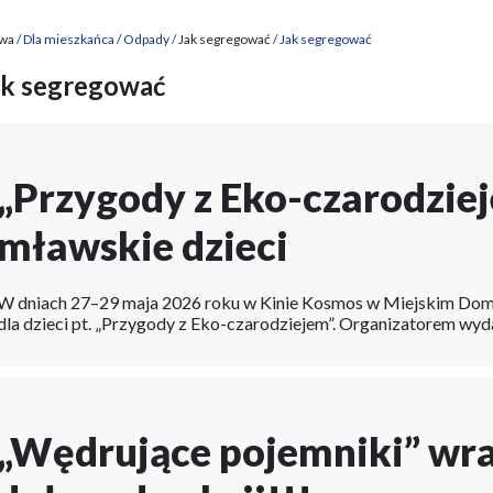
wa
Dla mieszkańca
Odpady
Jak segregować
Jak segregować
cieżka
ak segregować
awigacyjna
„Przygody z Eko-czarodzie
mławskie dzieci
W dniach 27–29 maja 2026 roku w Kinie Kosmos w Miejskim Domu 
dla dzieci pt. „Przygody z Eko-czarodziejem”. Organizatorem wy
yki
wania
„Wędrujące pojemniki” wra
ów
wych