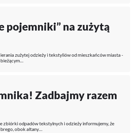
 pojemniki” na zużytą
erania zużytej odzieży i tekstyliów od mieszkańców miasta -
 W bieżącym…
emnika! Zadbajmy razem
 zbiórki odpadów tekstylnych i odzieży informujemy, że
obrego, obok altany…