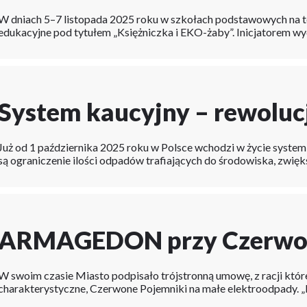
W dniach 5–7 listopada 2025 roku w szkołach podstawowych na t
edukacyjne pod tytułem „Księżniczka i EKO-żaby”. Inicjatorem wy
System kaucyjny – rewoluc
Już od 1 października 2025 roku w Polsce wchodzi w życie syste
są ograniczenie ilości odpadów trafiających do środowiska, zwi
ARMAGEDON przy Czerwon
W swoim czasie Miasto podpisało trójstronną umowę, z racji której
charakterystyczne, Czerwone Pojemniki na małe elektroodpady. „