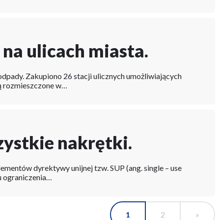
na ulicach miasta.
pady. Zakupiono 26 stacji ulicznych umożliwiających
ną rozmieszczone w…
ystkie nakrętki.
lementów dyrektywy unijnej tzw. SUP (ang. single – use
lu ograniczenia…
Bieżąca
1
Strona
2
Ostatn
»
Stronicowanie