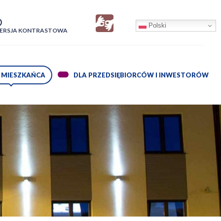
Polski
RZEŁĄCZ
ERSJA KONTRASTOWA
:
ZWIŃ
 MIESZKAŃCA
ROZWIŃ
DLA PRZEDSIĘBIORCÓW I INWESTORÓW
NU
MENU