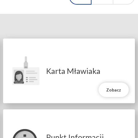
strona
strona
Karta Mławiaka
Zobacz
Punkt Informacji