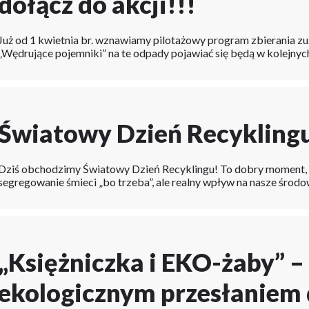
dołącz do akcji!!!
ość
ziałania
ii
Już od 1 kwietnia br. wznawiamy pilotażowy program zbierania zu
„Wędrujące pojemniki” na te odpady pojawiać się będą w kolejnyc
Światowy Dzień Recykling
Dziś obchodzimy Światowy Dzień Recyklingu! To dobry moment, że
segregowanie śmieci „bo trzeba”, ale realny wpływ na nasze środ
„Księżniczka i EKO-żaby” –
ekologicznym przesłaniem 