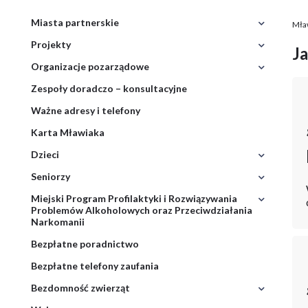
Miasta partnerskie
Rozwiń
Mła
menu
Ś
Projekty
Rozwiń
J
n
menu
Organizacje pozarządowe
Rozwiń
Projekty
menu
Zespoły doradczo – konsultacyjne
Ważne adresy i telefony
Karta Mławiaka
Dzieci
Rozwiń
menu
Seniorzy
Rozwiń
menu
Miejski Program Profilaktyki i Rozwiązywania
Rozwiń
Problemów Alkoholowych oraz Przeciwdziałania
menu
Narkomanii
Miejski
Program
Bezpłatne poradnictwo
Profilakt
i
Bezpłatne telefony zaufania
Rozwiązy
Problem
Bezdomność zwierząt
Rozwiń
Alkoholo
menu
oraz