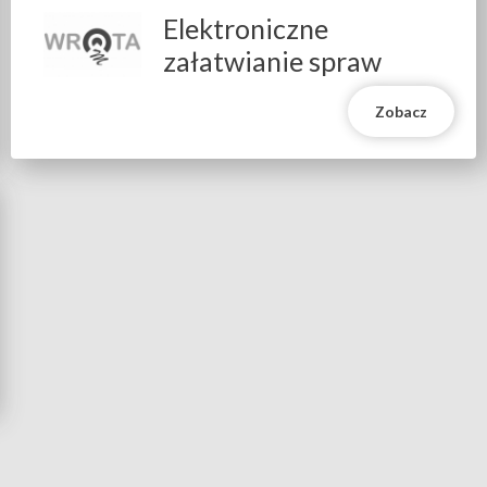
Elektroniczne
Will
open
załatwianie spraw
in
new
window
Zobacz