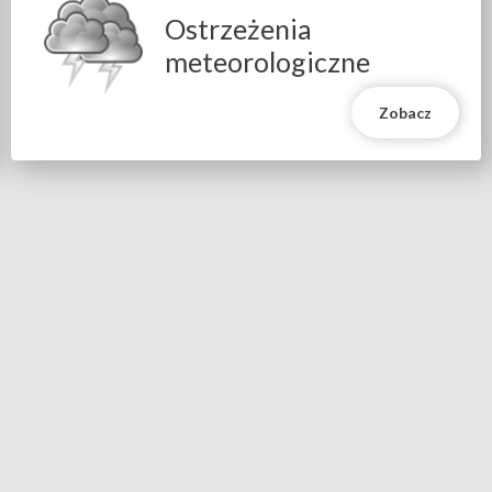
Will
Ostrzeżenia
open
in
meteorologiczne
new
window
Zobacz