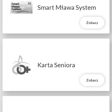
Smart Mława System
Zobacz
Karta Seniora
Zobacz