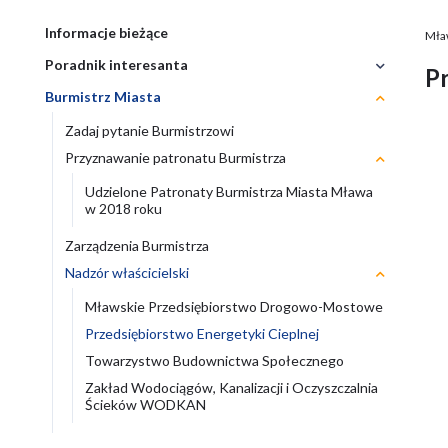
Informacje bieżące
Mła
Ś
Poradnik interesanta
Rozwiń
Pr
n
menu
Burmistrz Miasta
Zwiń
menu
Zadaj pytanie Burmistrzowi
Przyznawanie patronatu Burmistrza
Rozwiń
Zwiń
menu
menu
Udzielone Patronaty Burmistrza Miasta Mława
Przyznawanie
Przyznaw
w 2018 roku
patronatu
patronatu
Burmistrza
Burmistrz
Rozwiń
Zarządzenia Burmistrza
menu
Nadzór właścicielski
Rozwiń
Zwiń
Przyznaw
menu
menu
patronatu
Mławskie Przedsiębiorstwo Drogowo-Mostowe
Rozwiń
Burmistrz
menu
Przedsiębiorstwo Energetyki Cieplnej
Towarzystwo Budownictwa Społecznego
Zakład Wodociągów, Kanalizacji i Oczyszczalnia
Ścieków WODKAN