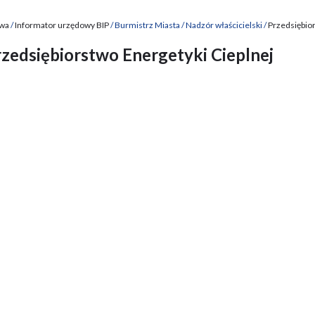
wa
Informator urzędowy BIP
Burmistrz Miasta
Nadzór właścicielski
Przedsiębior
cieżka
zedsiębiorstwo Energetyki Cieplnej
awigacyjna
anie
a
anie
a