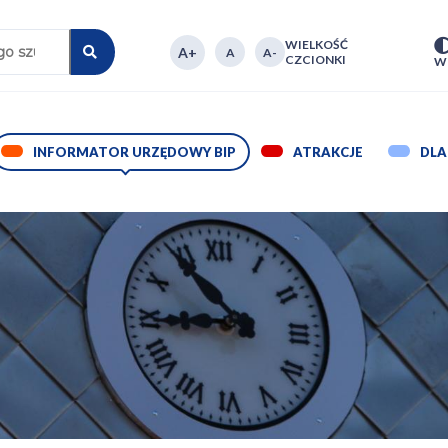
WIELKOŚĆ
CZCIONKI
P
W
NA
INFORMATOR URZĘDOWY BIP
ROZWIŃ
ATRAKCJE
RO
DLA
MENU
ME