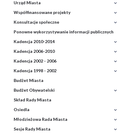
Urząd Miasta
Rozwiń
menu
Współfinansowane projekty
Rozwiń
menu
Konsultacje społeczne
Rozwiń
menu
Ponowne wykorzystywanie informacji publicznych
Kadencja 2010-2014
Rozwiń
menu
Kadencja 2006-2010
Rozwiń
menu
Kadencja 2002 - 2006
Rozwiń
menu
Kadencja 1998 - 2002
Rozwiń
menu
Budżet Miasta
Budżet Obywatelski
Rozwiń
menu
Skład Rady Miasta
Budżet
Obywatel
Osiedla
Rozwiń
menu
Młodzieżowa Rada Miasta
Rozwiń
menu
Sesje Rady Miasta
Rozwiń
Młodzie
menu
Rada